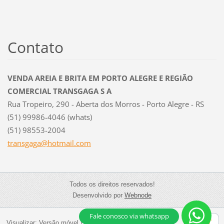
Contato
VENDA AREIA E BRITA EM PORTO ALEGRE E REGIÃO
COMERCIAL TRANSGAGA S A
Rua Tropeiro, 290 - Aberta dos Morros - Porto Alegre - RS
(51) 99986-4046 (whats)
(51) 98553-2004
transgag
a@hotmai
l.com
Todos os direitos reservados!
Desenvolvido por
Webnode
Fale conosco via whatsapp
Visualizar:
Versão móvel
|
Versão PC