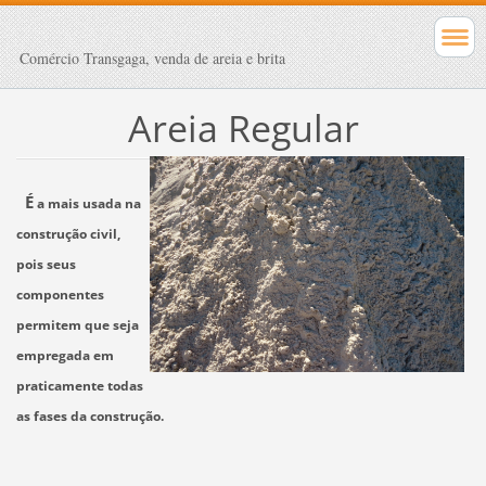
Comércio Transgaga, venda de areia e brita
Areia Regular
É
a mais usada na
construção civil,
pois seus
componentes
permitem que seja
empregada em
praticamente todas
as fases da construção.