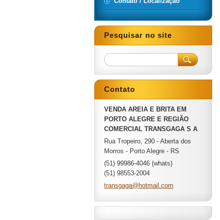
Contato / Localização
Pesquisar no site
Contato
VENDA AREIA E BRITA EM
PORTO ALEGRE E REGIÃO
COMERCIAL TRANSGAGA S A
Rua Tropeiro, 290 - Aberta dos
Morros - Porto Alegre - RS
(51) 99986-4046 (whats)
(51) 98553-2004
transgag
a@hotmai
l.com