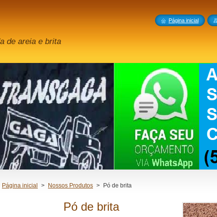
Página inicial
 de areia e brita
Página inicial
>
Nossos Produtos
>
Pó de brita
Pó de brita